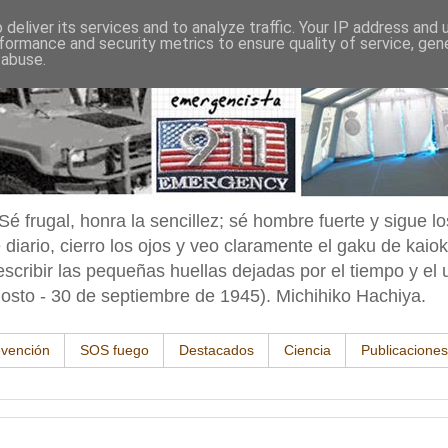
deliver its services and to analyze traffic. Your IP address and
formance and security metrics to ensure quality of service, ge
 abuse.
é frugal, honra la sencillez; sé hombre fuerte y sigue lo
 diario, cierro los ojos y veo claramente el gaku de kaiok
cribir las pequeñas huellas dejadas por el tiempo y el 
osto - 30 de septiembre de 1945). Michihiko Hachiya.
vención
SOS fuego
Destacados
Ciencia
Publicaciones