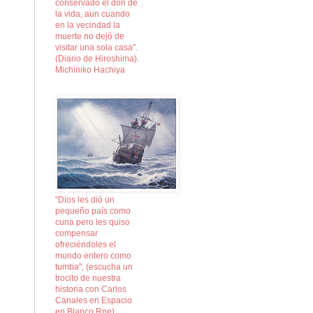
conservado el don de
la vida, aun cuando
en la vecindad la
muerte no dejó de
visitar una sola casa".
(Diario de Hiroshima).
Michiniko Hachiya
"Dios les dió un
pequeño país como
cuna pero les quiso
compensar
ofreciéndoles el
mundo entero como
tumba", (escucha un
trocito de nuestra
historia con Carlos
Canales en Espacio
en Blanco Rne)