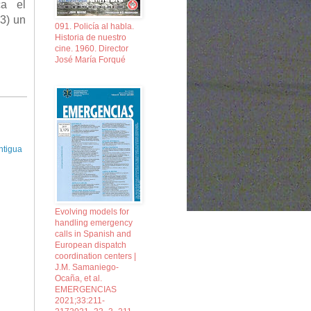
ca el
3) un
091. Policía al habla.
Historia de nuestro
cine. 1960. Director
José María Forqué
ntigua
Evolving models for
handling emergency
calls in Spanish and
European dispatch
coordination centers |
J.M. Samaniego-
Ocaña, et al.
EMERGENCIAS
2021;33:211-