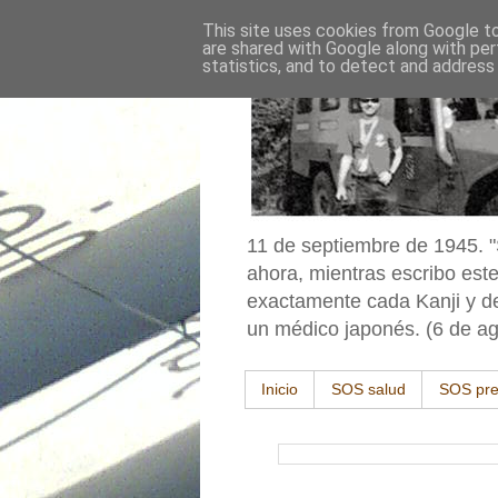
}
This site uses cookies from Google to 
are shared with Google along with per
statistics, and to detect and address
11 de septiembre de 1945. "S
ahora, mientras escribo este
exactamente cada Kanji y des
un médico japonés. (6 de ag
Inicio
SOS salud
SOS pre