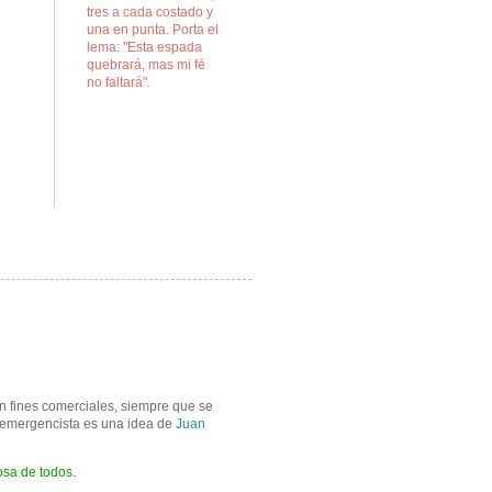
tres a cada costado y
una en punta. Porta el
lema: "Esta espada
quebrará, mas mi fé
no faltará".
in fines comerciales, siempre que se
un emergencista es una idea de
Juan
osa de todos.