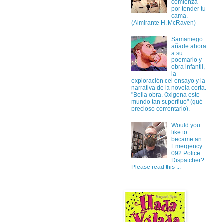
comienza
por tender tu
cama.
(Almirante H. McRaven)
Samaniego
añade ahora
a su
poemario y
obra infantil,
la
exploración del ensayo y la
narrativa de la novela corta.
"Bella obra. Oxigena este
mundo tan superfluo" (qué
precioso comentario).
Would you
like to
became an
Emergency
092 Police
Dispatcher?
Please read this ...