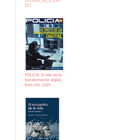
2172021_33_3_211-
217
POLICÍA. El reto de la
transformación digital.
Núm 345. 2020