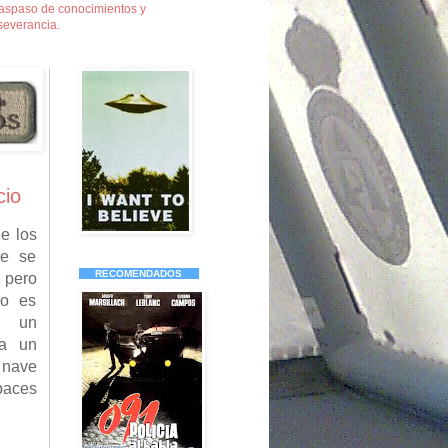
traspaso de conocimientos y
severancia.
io
e los
ue se
RECOMENDADOS
 pero
io es
e un
ta un
 nave
paces