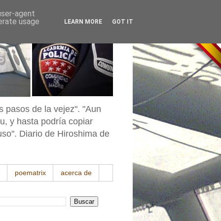
 user-agent
nerate usage
LEARN MORE
GOT IT
s pasos de la vejez". "Aun
u, y hasta podría copiar
uso". Diario de Hiroshima de
poematrix
acerca de