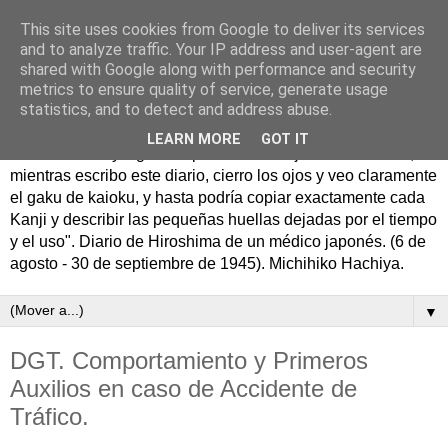
This site uses cookies from Google to deliver its services
and to analyze traffic. Your IP address and user-agent are
shared with Google along with performance and security
metrics to ensure quality of service, generate usage
statistics, and to detect and address abuse.
11 de septiembre de 1945. "Sé frugal, honra la sencillez; sé
LEARN MORE
GOT IT
hombre fuerte y sigue los pasos de la vejez". "Aun ahora,
mientras escribo este diario, cierro los ojos y veo claramente
el gaku de kaioku, y hasta podría copiar exactamente cada
Kanji y describir las pequeñas huellas dejadas por el tiempo
y el uso". Diario de Hiroshima de un médico japonés. (6 de
agosto - 30 de septiembre de 1945). Michihiko Hachiya.
▼
DGT. Comportamiento y Primeros
Auxilios en caso de Accidente de
Tráfico.